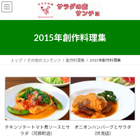
コ
ナ
ン
ビ
テ
ゲ
ン
ー
ツ
シ
へ
ョ
2015年創作料理集
ス
ン
キ
に
ッ
移
プ
動
トップ
その他のコンテンツ
創作料理集
2015年創作料理集
チキンソテートマト煮ソースとサ
オニオンハンバーグとサラダ
ラダ（河原町店）
（伏見店）