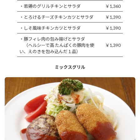
・若鶏のグリルチキンとサラダ
￥1,360
・とろけるチーズチキンカツとサラダ
￥1,390
・しそ風味チキンカツとサラダ
￥1,390
・豚フィレ肉の包み揚げとサラダ
（ヘルシーで高 たんぱくの豚肉を使
￥1,390
い、えのきを包み込んだ１品）
ミックスグリル