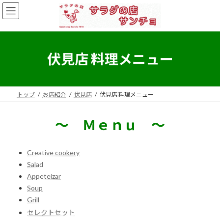
コ
ナ
ン
ビ
テ
ゲ
ン
ー
ツ
シ
へ
ョ
伏見店 料理メニュー
ス
ン
キ
に
ッ
移
プ
動
トップ
お店紹介
伏見店
伏見店 料理メニュー
～ Ｍｅｎｕ ～
Creative cookery
Salad
Appeteizar
Soup
Grill
セレクトセット