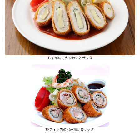
しそ風味チキンカツとサラダ
豚フィレ肉の包み揚げとサラダ