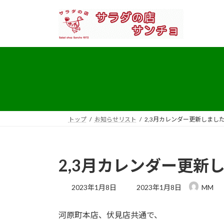
コ
ナ
ン
ビ
テ
ゲ
ン
ー
ツ
シ
へ
ョ
ス
ン
キ
に
ッ
移
プ
動
トップ
お知らせリスト
2,3月カレンダー更新しまし
2,3月カレンダー更新
最
2023年1月8日
2023年1月8日
MM
終
更
河原町本店、伏見店共通で、
新