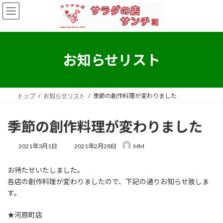
コ
ナ
ン
ビ
テ
ゲ
ン
ー
ツ
シ
へ
ョ
お知らせリスト
ス
ン
キ
に
ッ
移
プ
動
トップ
お知らせリスト
季節の創作料理が変わりました
季節の創作料理が変わりました
最
2021年3月1日
2021年2月28日
MM
終
更
お待たせいたしました。
新
日
各店の創作料理が変わりましたので、下記の通りお知らせ致しま
時
す。
:
★河原町店